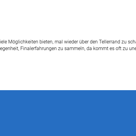
viele Möglichkeiten bieten, mal wieder über den Tellerrand zu s
Gelegenheit, Finalerfahrungen zu sammeln, da kommt es oft zu un
© 1. BSV Hennigsdorf e.V.
kt
|
Impressum
|
Datenschutz
|
Hennigsdorf
|
Oberhavel
|
Brande